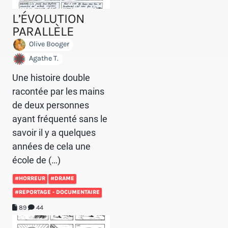
L’ÉVOLUTION
PARALLÈLE
Olive Booger
Agathe T.
Une histoire double
racontée par les mains
de deux personnes
ayant fréquenté sans le
savoir il y a quelques
années de cela une
école de (…)
#HORREUR
#DRAME
#REPORTAGE - DOCUMENTAIRE
89
44