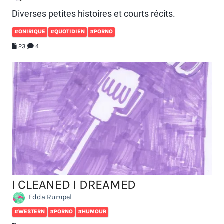
Diverses petites histoires et courts récits.
#ONIRIQUE
#QUOTIDIEN
#PORNO
23
4
I CLEANED I DREAMED
Edda Rumpel
#WESTERN
#PORNO
#HUMOUR