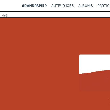
AUTEUR·ICES
ALBUMS
PARTIC
GRANDPAPIER
4
/6