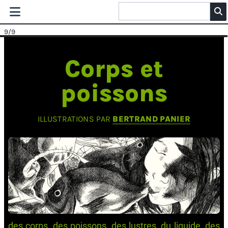
9
/9
Corps et
poissons
ILLUSTRATIONS PAR
BERTRAND PANIER
des corps, des poissons, des lustres, du liquide, des