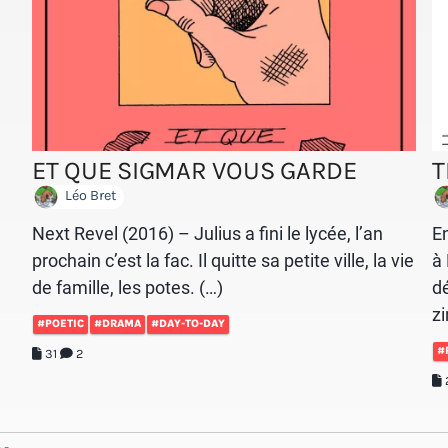
ET QUE SIGMAR VOUS GARDE
T
Léo Bret
Next Revel (2016) – Julius a fini le lycée, l’an
E
prochain c’est la fac. Il quitte sa petite ville, la vie
à 
de famille, les potes. (…)
dé
zi
#POETIC
#DRAMA
#DAY-TO-DAY
#
31
2