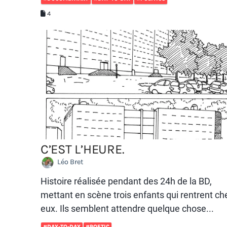
4
C’EST L’HEURE.
Léo Bret
Histoire réalisée pendant des 24h de la BD,
mettant en scène trois enfants qui rentrent ch
eux. Ils semblent attendre quelque chose...
#DAY-TO-DAY
#POETIC