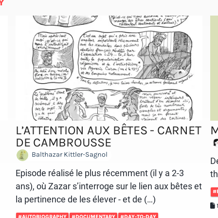
Y
L’ATTENTION AUX BÊTES - CARNET
DE CAMBROUSSE
Balthazar Kittler-Sagnol
D
e
Episode réalisé le plus récemment (il y a 2-3
th
ans), où Zazar s’interroge sur le lien aux bêtes et
#
)
la pertinence de les élever - et de (…)
#AUTOBIOGRAPHY
#DOCUMENTARY
#DAY-TO-DAY