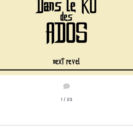
1
1
/
23