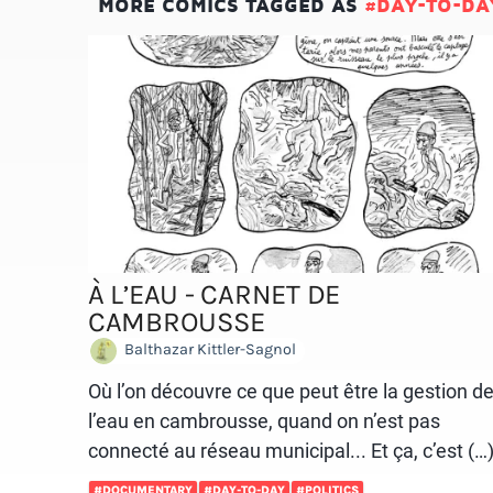
MORE COMICS TAGGED AS
#DAY-TO-DA
À L’EAU - CARNET DE
CAMBROUSSE
Balthazar Kittler-Sagnol
Où l’on découvre ce que peut être la gestion d
l’eau en cambrousse, quand on n’est pas
connecté au réseau municipal... Et ça, c’est (…
#DOCUMENTARY
#DAY-TO-DAY
#POLITICS