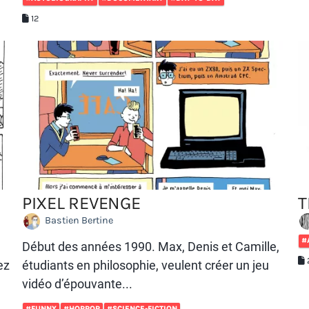
12
PIXEL REVENGE
T
Bastien Bertine
#
Début des années 1990. Max, Denis et Camille,
ez
étudiants en philosophie, veulent créer un jeu
vidéo d’épouvante...
#FUNNY
#HORROR
#SCIENCE-FICTION