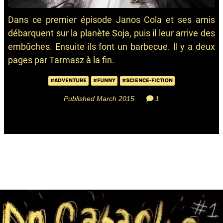
Dans ce premier épisode Janos Cola et ses amis
débarquent sur la planète Soja, puis il leur arrive des
embûches. Ensuite ils font un barbecue. Il y a deux
pages par Tarmasz à la fin.
#ADVENTURE
#FUNNY
#SCIENCE-FICTION
Published March 2015
1