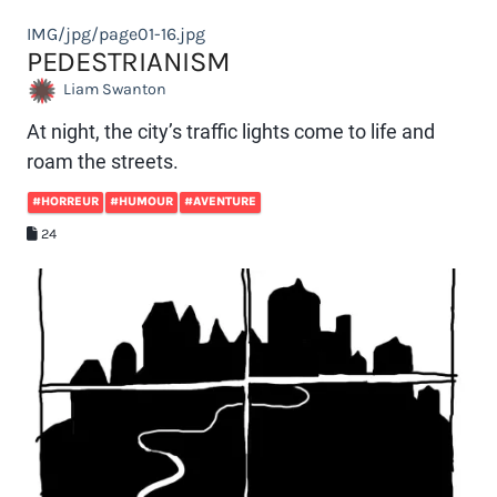
IMG/jpg/page01-16.jpg
PEDESTRIANISM
Liam Swanton
At night, the city’s traffic lights come to life and
roam the streets.
#HORREUR
#HUMOUR
#AVENTURE
24