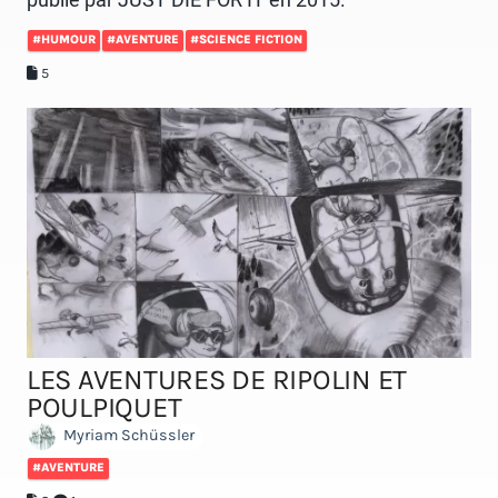
#HUMOUR
#AVENTURE
#SCIENCE FICTION
5
LES AVENTURES DE RIPOLIN ET
POULPIQUET
Myriam Schüssler
#AVENTURE