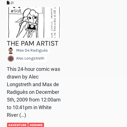
21
THE PAM ARTIST
Max De Radiguès
Alec Longstreth
This 24-hour comic was
drawn by Alec
Longstreth and Max de
Radiguès on December
5th, 2009 from 12:00am
to 10:41pm in White
River (…)
#AVENTURE
#DRAME