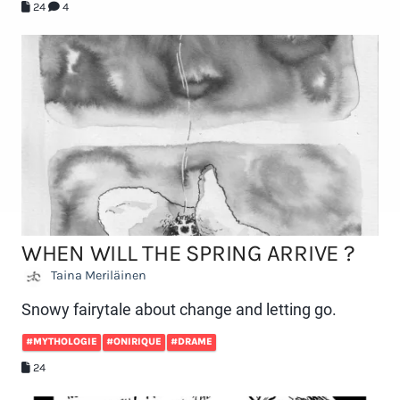
24
4
WHEN WILL THE SPRING ARRIVE ?
Taina Meriläinen
Snowy fairytale about change and letting go.
#MYTHOLOGIE
#ONIRIQUE
#DRAME
24