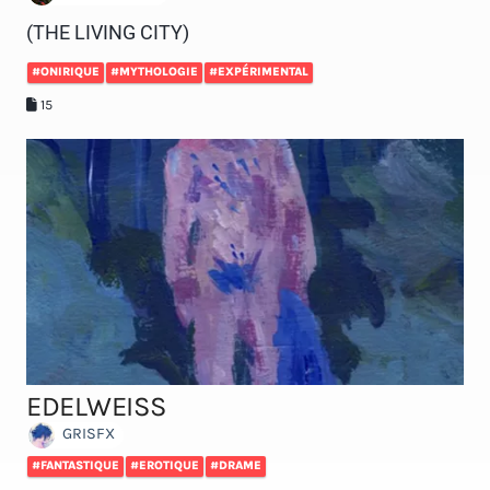
(THE LIVING CITY)
#ONIRIQUE
#MYTHOLOGIE
#EXPÉRIMENTAL
15
EDELWEISS
GRISFX
#FANTASTIQUE
#EROTIQUE
#DRAME