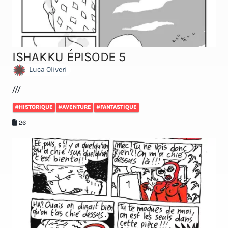
ISHAKKU ÉPISODE 5
Luca Oliveri
///
#HISTORIQUE
#AVENTURE
#FANTASTIQUE
26