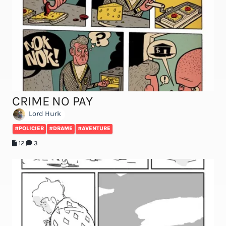
CRIME NO PAY
Lord Hurk
#POLICIER
#DRAME
#AVENTURE
12
3