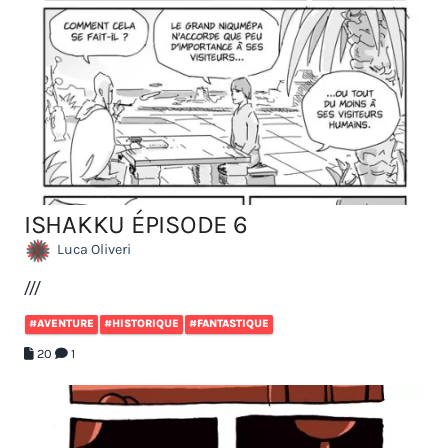
ISHAKKU ÉPISODE 6
Luca Oliveri
///
#AVENTURE
#HISTORIQUE
#FANTASTIQUE
20
1