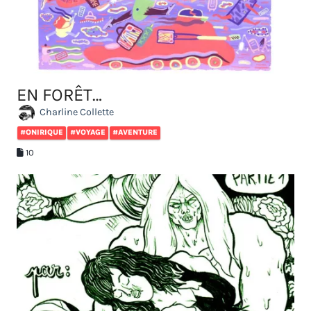
EN FORÊT…
Charline Collette
#ONIRIQUE
#VOYAGE
#AVENTURE
10