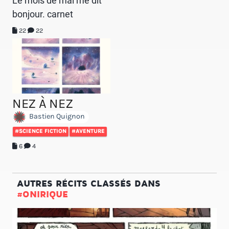
Le mois de mai me dit
bonjour. carnet
22
22
NEZ À NEZ
Bastien Quignon
#SCIENCE FICTION
#AVENTURE
6
4
AUTRES RÉCITS CLASSÉS DANS
#ONIRIQUE