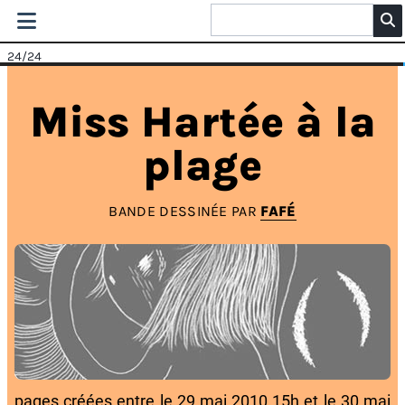
24
/24
Miss Hartée à la
plage
BANDE DESSINÉE PAR
FAFÉ
pages créées entre le 29 mai 2010 15h et le 30 mai