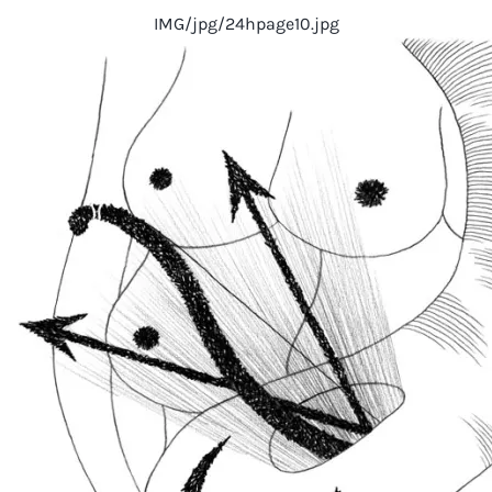
IMG/jpg/24hpage10.jpg