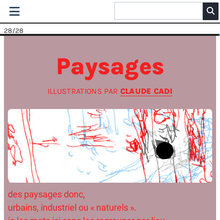
28
/28
Paysages
ILLUSTRATIONS PAR
CLAUDE CADI
des paysages donc,
urbains, industriel ou « naturels ».