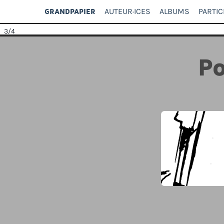
AUTEUR·ICES
ALBUMS
PARTIC
GRANDPAPIER
3
/4
Po