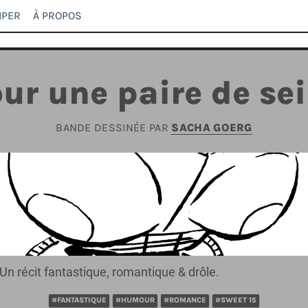
IPER
À PROPOS
ur une paire de se
BANDE DESSINÉE PAR
SACHA GOERG
Un récit fantastique, romantique & drôle.
#FANTASTIQUE
#HUMOUR
#ROMANCE
#SWEET 15