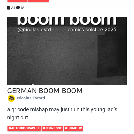
24
18
GERMAN BOOM BOOM
Nicolas Evrard
a qr code mishap may just ruin this young lad’s
night out
#AUTOBIOGRAPHIE
#JEUNESSE
#HUMOUR