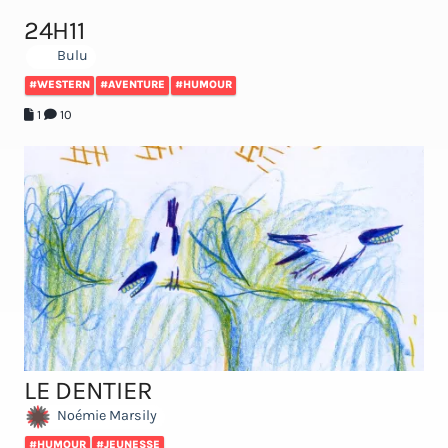
24H11
Bulu
#WESTERN
#AVENTURE
#HUMOUR
1
10
LE DENTIER
Noémie Marsily
#HUMOUR
#JEUNESSE