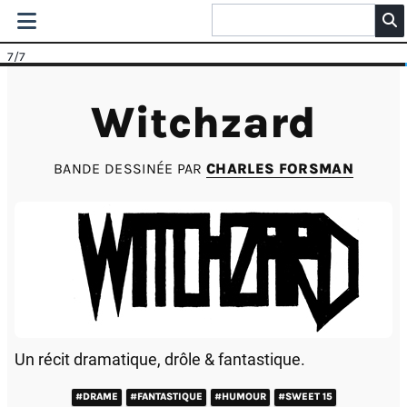
7
/7
Witchzard
BANDE DESSINÉE PAR
CHARLES FORSMAN
Un récit dramatique, drôle & fantastique.
#DRAME
#FANTASTIQUE
#HUMOUR
#SWEET 15