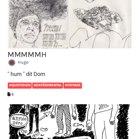
MMMMMH
Hugo
" hum " dit Dom
#QUOTIDIEN
#EXPÉRIMENTAL
#VOYAGE
6