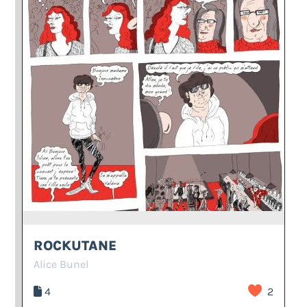
ROCKUTANE
Alice Bunel
4
2