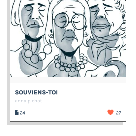
SOUVIENS-TOI
anna pichot
24
27