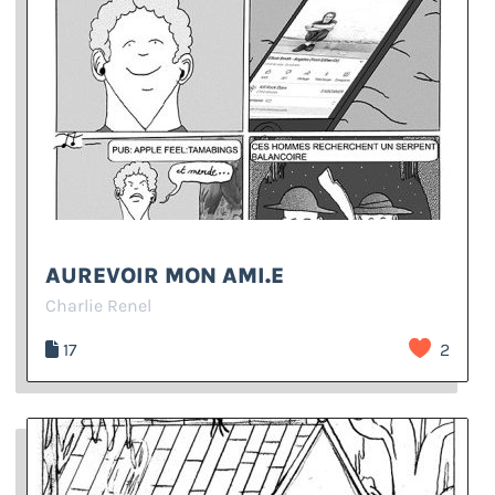
AUREVOIR MON AMI.E
Charlie Renel
17
2