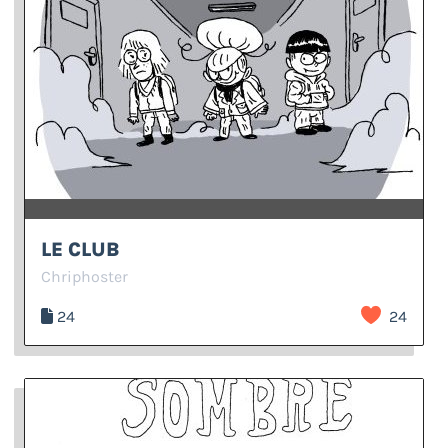
LE CLUB
Chriphoster
24
24