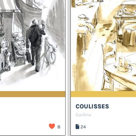
COULISSES
Garène
8
24