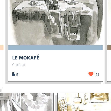
LE MOKAFÉ
Garène
9
21