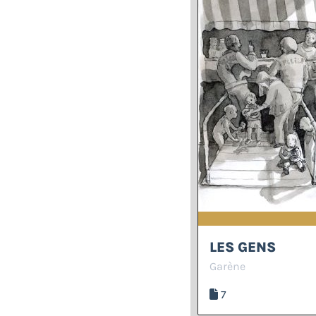
LES GENS
Garène
7