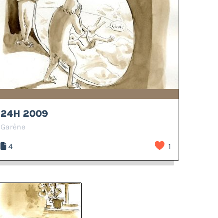
24H 2009
Garène
4
1