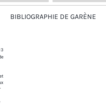
BIBLIOGRAPHIE DE GARÈNE
13
 de
et
ux
r
é