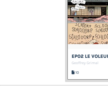
EP02 LE VOLEU
Geoffrey Grimal
10