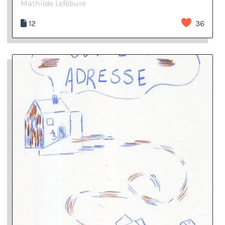
Mathilde Lefébure
12
36