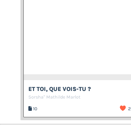
ET TOI, QUE VOIS-TU ?
Sorsha" Mathilde Marlot
10
2