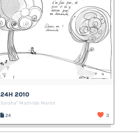
24H 2010
Sorsha" Mathilde Marlot
24
3