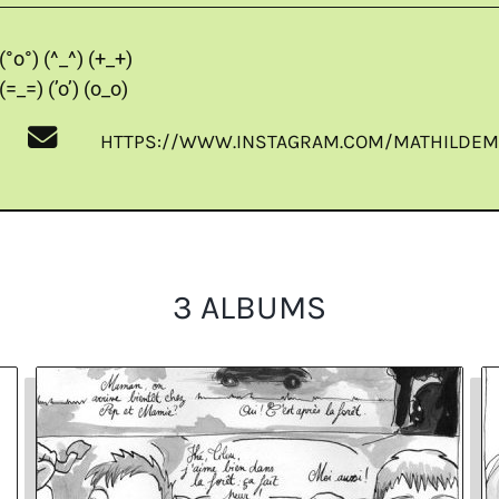
(°o°) (^_^) (+_+)
(=_=) (’o’) (o_o)
HTTPS://WWW.INSTAGRAM.COM/MATHILDEM
3 ALBUMS