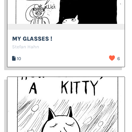
MY GLASSES !
Stefan Hahn
10
6