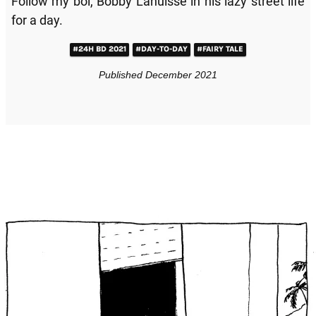
Follow my boï, Bobby Lahuisse in his lazy street life
for a day.
#24H BD 2021
#DAY-TO-DAY
#FAIRY TALE
Published December 2021