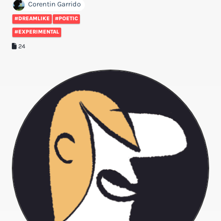
Corentin Garrido
#DREAMLIKE
#POETIC
#EXPERIMENTAL
24