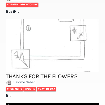
#DRAMA
#DAY-TO-DAY
28
10
THANKS FOR THE FLOWERS
Salomé Nabet
#ROMANTIC
#POETIC
#DAY-TO-DAY
12