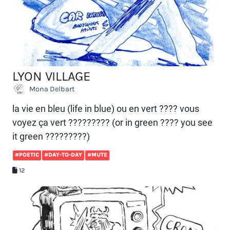
LYON VILLAGE
Mona Delbart
la vie en bleu (life in blue) ou en vert ???? vous
voyez ça vert ????????? (or in green ???? you see
it green ?????????)
#POETIC
#DAY-TO-DAY
#MUTE
12