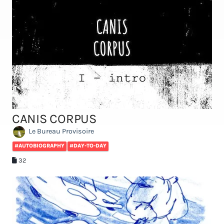
CANIS CORPUS
Le Bureau Provisoire
#AUTOBIOGRAPHY
#DAY-TO-DAY
32