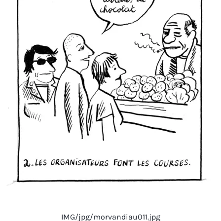
IMG/jpg/morvandiau011.jpg