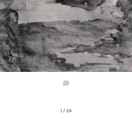
1
/
24