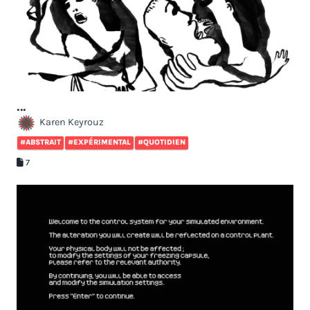
...
Karen Keyrouz
#ABSTRAIT
#EXPÉRIMENTAL
#QUOTIDIEN
7