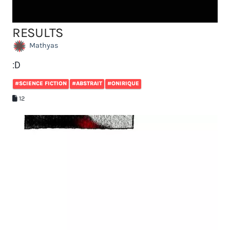
RESULTS
Mathyas
:D
#SCIENCE FICTION
#ABSTRAIT
#ONIRIQUE
12