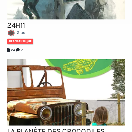
24H11
Glad
#FANTASTIQUE
24
2
LA PLANÈTE DES CROCODILES