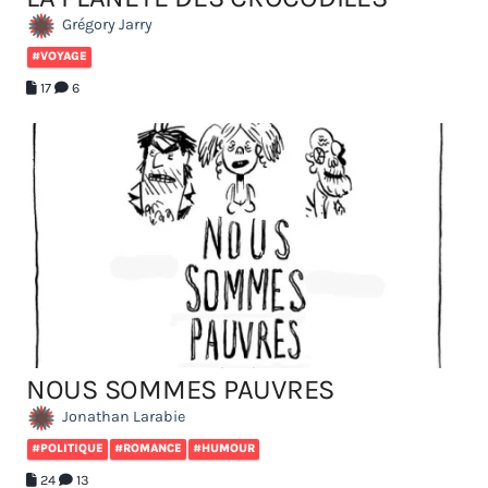
Grégory Jarry
#VOYAGE
17
6
NOUS SOMMES PAUVRES
Jonathan Larabie
#POLITIQUE
#ROMANCE
#HUMOUR
24
13