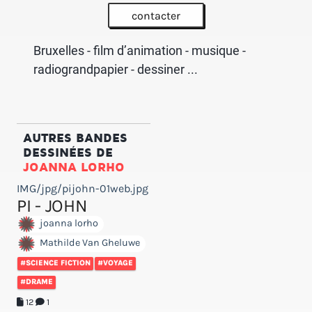
contacter
Bruxelles - film d’animation - musique -
radiograndpapier - dessiner ...
AUTRES BANDES
DESSINÉES DE
JOANNA LORHO
IMG/jpg/pijohn-01web.jpg
PI - JOHN
joanna lorho
Mathilde Van Gheluwe
#SCIENCE FICTION
#VOYAGE
#DRAME
12
1