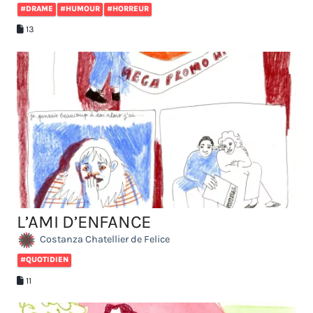
#DRAME
#HUMOUR
#HORREUR
13
L’AMI D’ENFANCE
Costanza Chatellier de Felice
#QUOTIDIEN
11