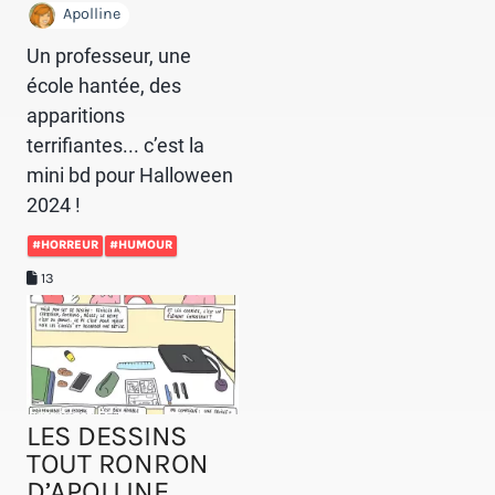
Apolline
Un professeur, une
école hantée, des
apparitions
terrifiantes... c’est la
mini bd pour Halloween
2024 !
#HORREUR
#HUMOUR
13
LES DESSINS
TOUT RONRON
D’APOLLINE