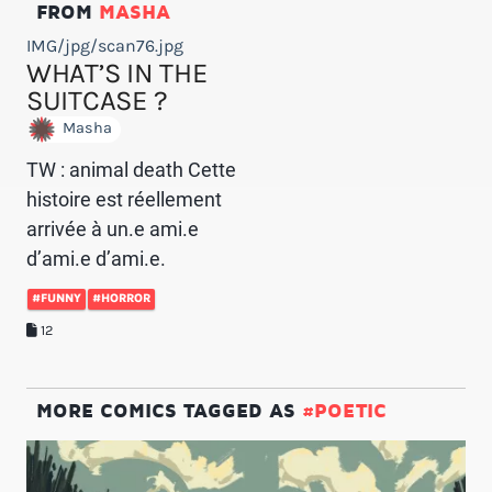
FROM
MASHA
IMG/jpg/scan76.jpg
WHAT’S IN THE
SUITCASE ?
Masha
TW : animal death Cette
histoire est réellement
arrivée à un.e ami.e
d’ami.e d’ami.e.
#FUNNY
#HORROR
12
MORE COMICS TAGGED AS
#POETIC