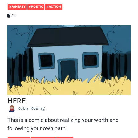
#FANTASY
#POETIC
#ACTION
24
HERE
Robin Rösing
This is a comic about realizing your worth and
following your own path.