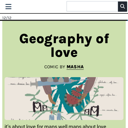
12
/12
Geography of
love
COMIC BY
MASHA
it’s about love for maps well maps about love...