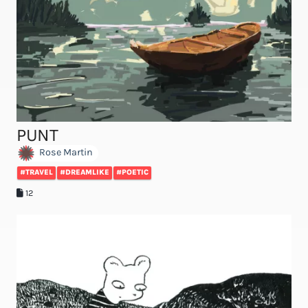
PUNT
Rose Martin
#TRAVEL
#DREAMLIKE
#POETIC
12