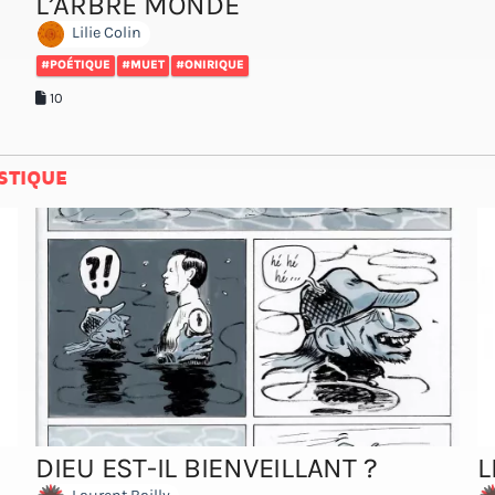
L’ARBRE MONDE
Lilie Colin
#POÉTIQUE
#MUET
#ONIRIQUE
10
STIQUE
DIEU EST-IL BIENVEILLANT ?
L