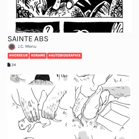
SAINTE ABS
J.C. Menu
#HORREUR
#DRAME
#AUTOBIOGRAPHIE
24