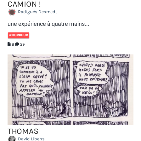
CAMION !
Radiguès Desmedt
une expérience à quatre mains...
#HORREUR
8
29
THOMAS
David Libens