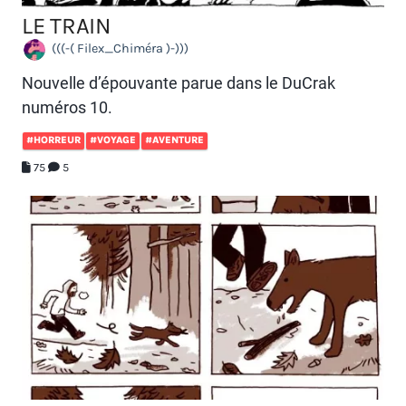
LE TRAIN
(((-( Filex_Chiméra )-)))
Nouvelle d’épouvante parue dans le DuCrak
numéros 10.
#HORREUR
#VOYAGE
#AVENTURE
75
5