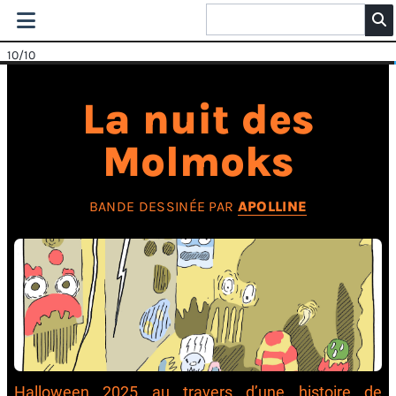
10
/10
La nuit des
Molmoks
BANDE DESSINÉE PAR
APOLLINE
Halloween 2025 au travers d’une histoire de