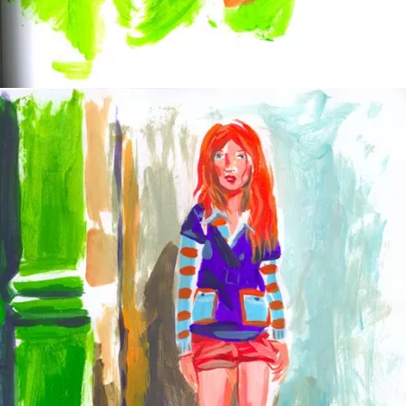
Everybodyâ€™s Green (cause iâ€™m the one who won your
love)