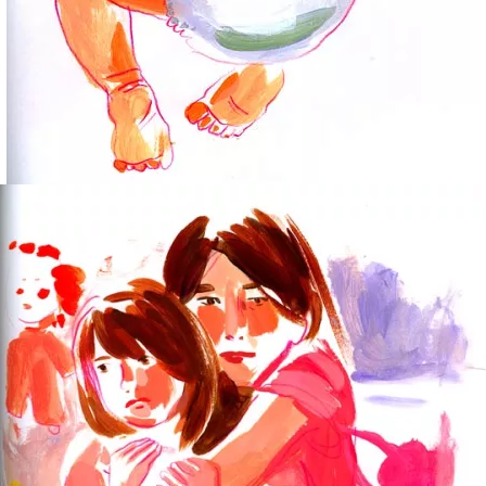
I Want A Baby (FatDoubleâ€™s request)