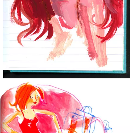
ElÃ©onore