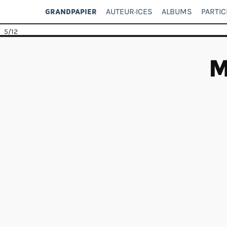
AUTEUR·ICES
ALBUMS
PARTIC
GRANDPAPIER
5
/12
M