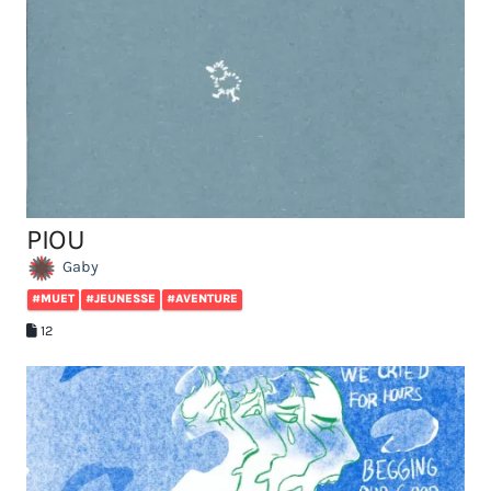
PIOU
Gaby
#MUET
#JEUNESSE
#AVENTURE
12