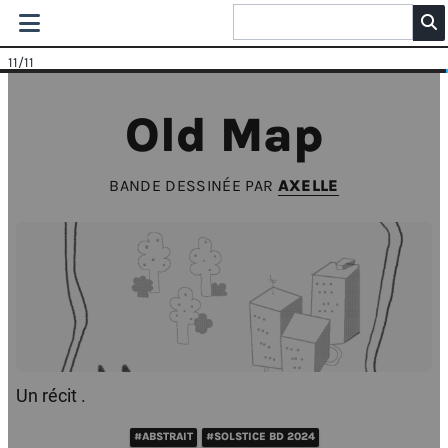
11
/11
Old Map
BANDE DESSINÉE PAR
AXELLE
Un récit .
#ABSTRAIT
#SOLSTICE BD 2024