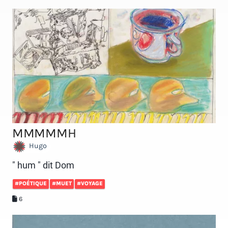
MMMMMH
Hugo
" hum " dit Dom
#POÉTIQUE
#MUET
#VOYAGE
6