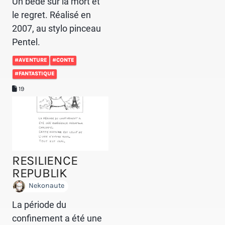
Un bédé sur la mort et
le regret. Réalisé en
2007, au stylo pinceau
Pentel.
#AVENTURE
#CONTE
#FANTASTIQUE
19
RESILIENCE
REPUBLIK
Nekonaute
La période du
confinement a été une