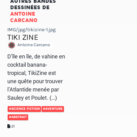
AUTRES BANDES
DESSINÉES DE
ANTOINE
CARCANO
IMG/jpg/tikizine-1.jpg
TIKI ZINE
Antoine Carcano
D’île en île, de vahine en
cocktail banana-
tropical, TikiZine est
une quête pour trouver
l’Atlantide menée par
Sauley et Poulet. (…)
#SCIENCE FICTION
#AVENTURE
#ABSTRAIT
21