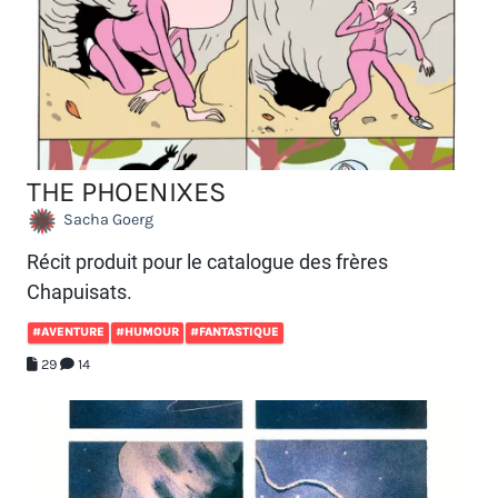
THE PHOENIXES
Sacha Goerg
Récit produit pour le catalogue des frères
Chapuisats.
#AVENTURE
#HUMOUR
#FANTASTIQUE
29
14