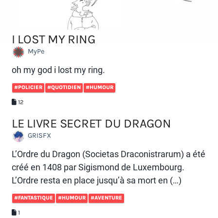
I LOST MY RING
MyPe
oh my god i lost my ring.
#POLICIER
#QUOTIDIEN
#HUMOUR
12
LE LIVRE SECRET DU DRAGON
GRISFX
L’Ordre du Dragon (Societas Draconistrarum) a été
créé en 1408 par Sigismond de Luxembourg.
L’Ordre resta en place jusqu’à sa mort en (…)
#FANTASTIQUE
#HUMOUR
#AVENTURE
1