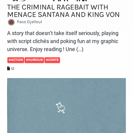
THE CRIMINAL RAGEBAIT WITH
MENACE SANTANA AND KING VON
Paco Djelloul
A story that doesn’t take itself seriously, playing
with script clichés and poking fun at my graphic
universe. Enjoy reading ! Une (…)
#ACTION
#HUMOUR
#CONTE
12