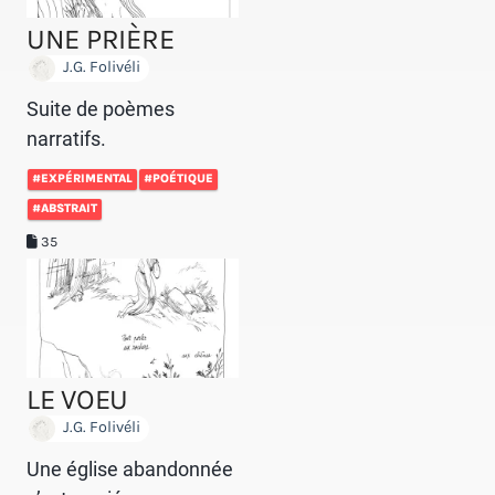
UNE PRIÈRE
J.G. Folivéli
Suite de poèmes
narratifs.
#EXPÉRIMENTAL
#POÉTIQUE
#ABSTRAIT
35
LE VOEU
J.G. Folivéli
Une église abandonnée