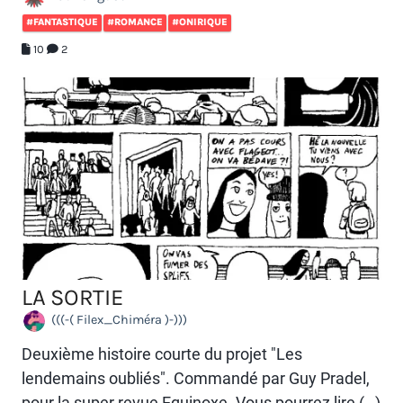
#FANTASTIQUE
#ROMANCE
#ONIRIQUE
10
2
LA SORTIE
(((-( Filex_Chiméra )-)))
Deuxième histoire courte du projet "Les
lendemains oubliés". Commandé par Guy Pradel,
pour la super revue Equinoxe. Vous pourrez lire (…)