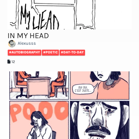
IN MY HEAD
Alexusss
#AUTOBIOGRAPHY
#POETIC
#DAY-TO-DAY
12