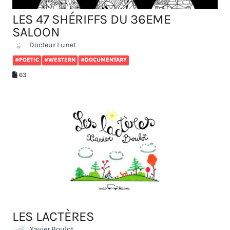
LES 47 SHÉRIFFS DU 36EME
SALOON
Docteur Lunet
#POETIC
#WESTERN
#DOCUMENTARY
63
LES LACTÈRES
Xavier Boulot