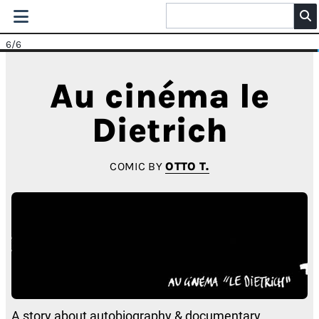
6
/6
Au cinéma le
Dietrich
COMIC BY
OTTO T.
A story about autobiography & documentary.