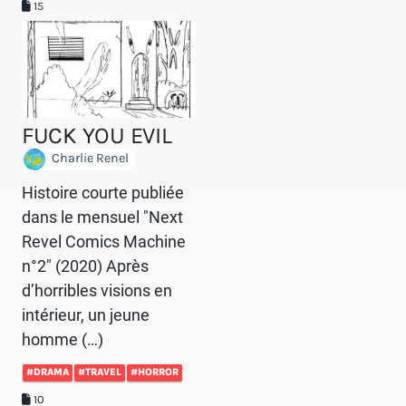
15
FUCK YOU EVIL
Charlie Renel
Histoire courte publiée
dans le mensuel "Next
Revel Comics Machine
n°2" (2020) Après
d’horribles visions en
intérieur, un jeune
homme (…)
#DRAMA
#TRAVEL
#HORROR
10