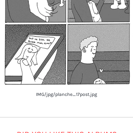
IMG/jpg/planche_17post.jpg