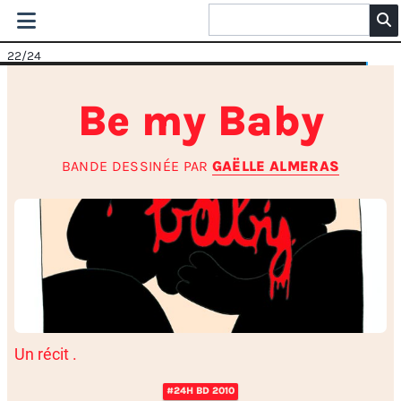
22
/24
Be my Baby
BANDE DESSINÉE PAR
GAËLLE ALMERAS
Un récit .
#24H BD 2010