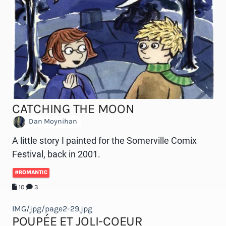
CATCHING THE MOON
Dan Moynihan
A little story I painted for the Somerville Comix
Festival, back in 2001.
#ROMANTIC
10
3
IMG/jpg/page2-29.jpg
POUPÉE ET JOLI-COEUR