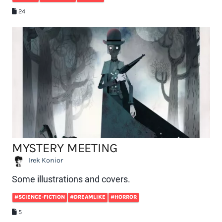
24
MYSTERY MEETING
Irek Konior
Some illustrations and covers.
#SCIENCE-FICTION
#DREAMLIKE
#HORROR
5