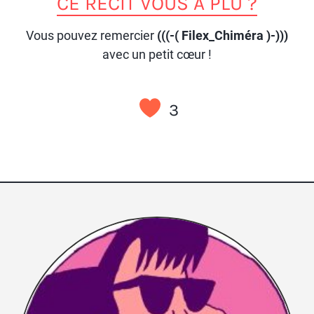
CE RÉCIT VOUS A PLU ?
Vous pouvez remercier
(((-( Filex_Chiméra )-)))
avec un petit cœur !
3