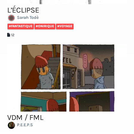
L’ÉCLIPSE
Sarah Todè
#FANTASTIQUE
#ONIRIQUE
#VOYAGE
12
VDM / FML
P.E.E.P.S