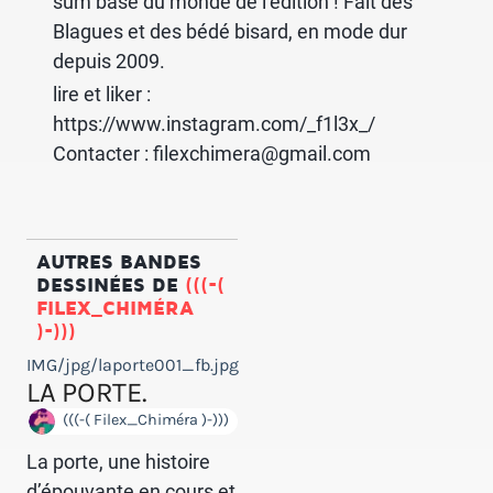
sum basé du monde de l’édition ! Fait des
Blagues et des bédé bisard, en mode dur
depuis 2009.
lire et liker :
https://www.instagram.com/_f1l3x_/
Contacter : filexchimera@gmail.com
AUTRES BANDES
DESSINÉES DE
(((-(
FILEX_CHIMÉRA
)-)))
IMG/jpg/laporte001_fb.jpg
LA PORTE.
(((-( Filex_Chiméra )-)))
La porte, une histoire
d’épouvante en cours et