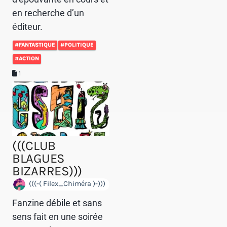
en recherche d’un
éditeur.
#FANTASTIQUE
#POLITIQUE
#ACTION
1
(((CLUB
BLAGUES
BIZARRES)))
(((-( Filex_Chiméra )-)))
Fanzine débile et sans
sens fait en une soirée