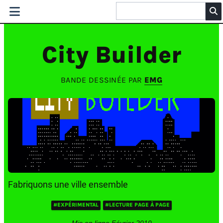
City Builder
BANDE DESSINÉE PAR
EMG
Fabriquons une ville ensemble
#EXPÉRIMENTAL
#LECTURE PAGE À PAGE
Mis en ligne Février 2019