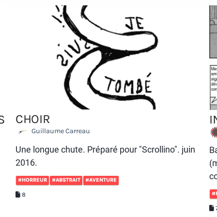
CHOIR
S
I
Guillaume Carreau
Une longue chute. Préparé pour "Scrollino". juin
B
2016.
(m
co
#HORREUR
#ABSTRAIT
#AVENTURE
#
8