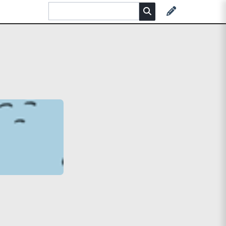
n
e
e