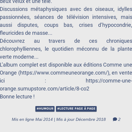
deux velux et une télé.
Discussions métaphysiques avec des oiseaux, idylle
passionnées, séances de télévision intensives, mai
aussi disputes, coups bas, crises d’hypocondrie
fleuricides de masse...
Découvrez au travers de ces chronique
chlorophylliennes, le quotidien méconnu de la plant
verte moderne...
L’album complet est disponible aux éditions Comme un
Orange (
https://www.commeuneorange.com/
), en vent
ici :
https://comme-une
orange.sumupstore.com/article/8-co2
Bonne lecture !
#HUMOUR
#LECTURE PAGE À PAGE
Mis en ligne Mai 2014 | Mis à jour Décembre 2018
2