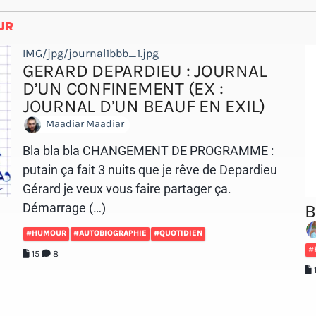
UR
IMG/jpg/journal1bbb_1.jpg
GERARD DEPARDIEU : JOURNAL
D’UN CONFINEMENT (EX :
JOURNAL D’UN BEAUF EN EXIL)
Maadiar Maadiar
Bla bla bla CHANGEMENT DE PROGRAMME :
putain ça fait 3 nuits que je rêve de Depardieu
Gérard je veux vous faire partager ça.
Démarrage (…)
B
#HUMOUR
#AUTOBIOGRAPHIE
#QUOTIDIEN
#
15
8