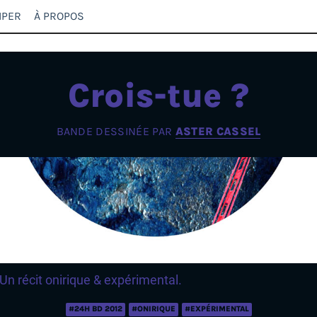
IPER
À PROPOS
Crois-tue ?
BANDE DESSINÉE PAR
ASTER CASSEL
Un récit onirique & expérimental.
#24H BD 2012
#ONIRIQUE
#EXPÉRIMENTAL