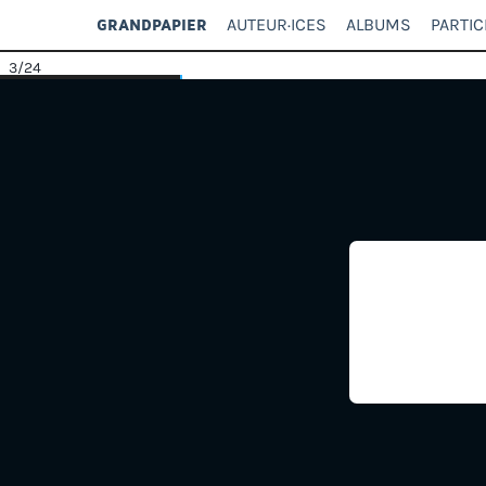
AUTEUR·ICES
ALBUMS
PARTIC
GRANDPAPIER
3
/24